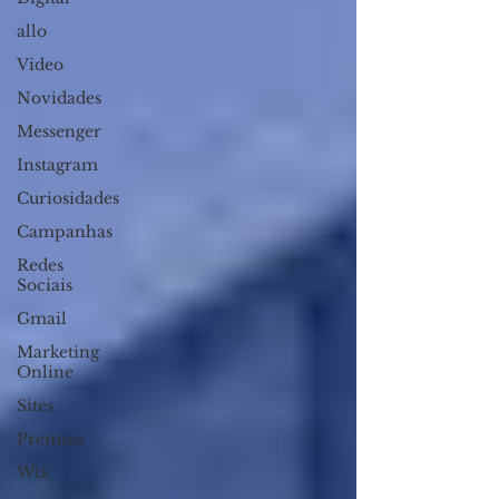
allo
Video
Novidades
Messenger
Instagram
Curiosidades
Campanhas
Redes
Sociais
Gmail
Marketing
Online
Sites
Prémios
Wix