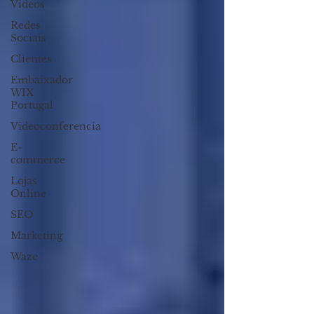
Videos
Redes
Sociais
Clientes
Embaixador
WIX
Portugal
Videoconferencia
E-
commerce
Lojas
Online
SEO
Marketing
Waze