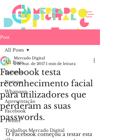
Post
All Posts
Mercado Digital
All Posts
4 de out. de 2017
1 min de leitura
Facebook testa
Eventos
reconhecimento facial
Noticias
Whatsapp
para utilizadores que
Apresentação
perderam as suas
Facebook
passwords.
Twitter
Trabalhos Mercado Digital
O Facebook começou a testar esta 