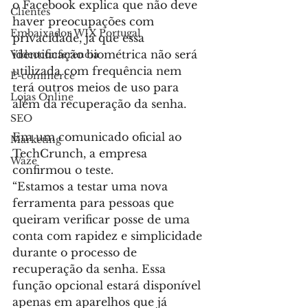
o Facebook explica que não deve 
Clientes
haver preocupações com 
Embaixador WIX Portugal
privacidade, já que essa 
identificação biométrica não será 
Videoconferencia
utilizada com frequência nem 
E-commerce
terá outros meios de uso para 
Lojas Online
além da recuperação da senha.
SEO
Em um comunicado oficial ao 
Marketing
TechCrunch, a empresa 
Waze
confirmou o teste.
“Estamos a testar uma nova 
ferramenta para pessoas que 
queiram verificar posse de uma 
conta com rapidez e simplicidade 
durante o processo de 
recuperação da senha. Essa 
função opcional estará disponível 
apenas em aparelhos que já 