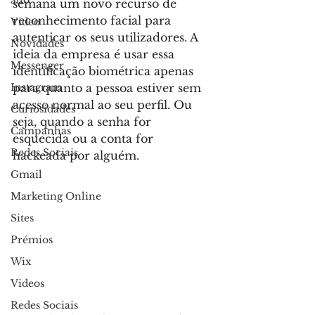
allo
semana um novo recurso de 
reconhecimento facial para 
Video
autenticar os seus utilizadores. A 
Novidades
ideia da empresa é usar essa 
Messenger
identificação biométrica apenas 
Instagram
para quanto a pessoa estiver sem 
acesso normal ao seu perfil. Ou 
Curiosidades
seja, quando a senha for 
Campanhas
esquecida ou a conta for 
Redes Sociais
hackeada por alguém.
Gmail
Marketing Online
Sites
Prémios
Wix
Videos
Redes Sociais