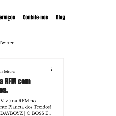
erviços
Contate-nos
Blog
Twitter
Instagram
de leitura
na RFM com
Sites
Prémios
os.
s Vaz ) na RFM no
Videoconferencia
te Planeta dos Tecidos!
RIDAYBOYZ | O BOSS É