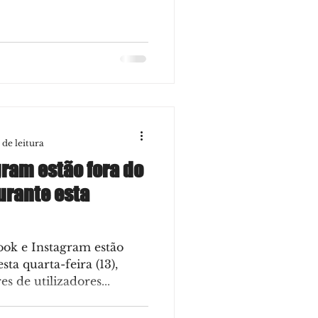
 de leitura
ram estão fora do
urante esta
ook e Instagram estão
sta quarta-feira (13),
s de utilizadores...