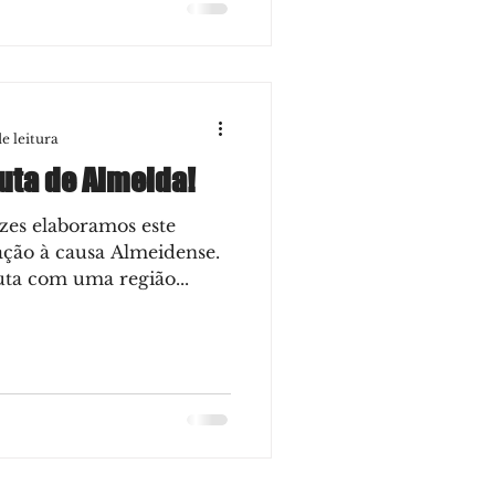
e leitura
luta de Almeida!
zes elaboramos este
ção à causa Almeidense.
luta com uma região...