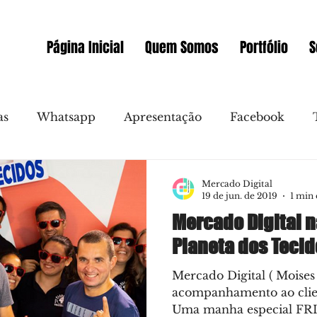
Página Inicial
Quem Somos
Portfólio
S
as
Whatsapp
Apresentação
Facebook
allo
Video
Novidades
Messenger
Mercado Digital
19 de jun. de 2019
1 min 
Mercado Digital 
as
Redes Sociais
Gmail
Marketing Online
Planeta dos Tecid
Mercado Digital ( Moise
Sociais
Clientes
Embaixador WIX Portugal
acompanhamento ao clien
Uma manha especial F