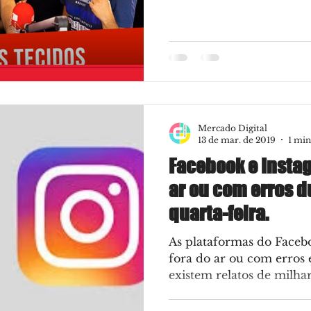
FIXE com...
ine
SEO
Marketing
Waze
Mercado Digital
13 de mar. de 2019
1 min
Facebook e Instag
ar ou com erros d
quarta-feira.
As plataformas do Faceb
fora do ar ou com erros e
existem relatos de milhare