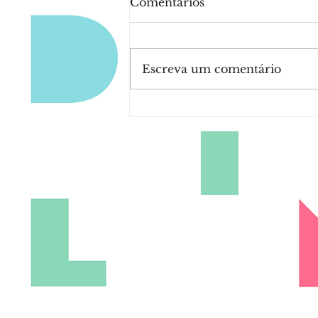
Comentários
Escreva um comentário
Meta lança novo selo de
verificação do Facebook.
É grátis e só precisa de
um vídeo