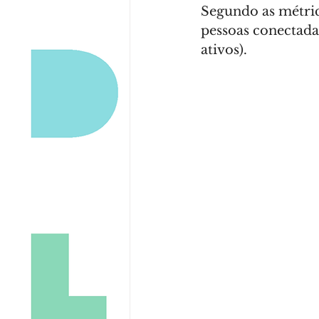
Segundo as métrica
SEO
Marketing
Waze
pessoas conectada
ativos). 