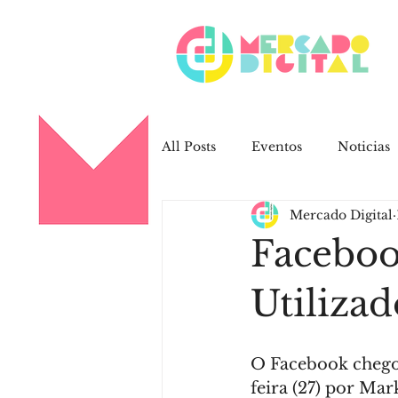
All Posts
Eventos
Noticias
Mercado Digital
Trabalhos Mercado Digital
Faceboo
Campanhas
Redes Sociais
Utilizad
Redes Sociais
Clientes
O Facebook chegou 
feira (27) por Mar