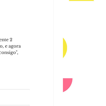
nte 2 
, e agora 
onsigo", 