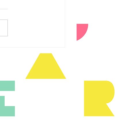
lerta de Privacidade!
buso da META:
EBOOK com Acesso
l à sua Galeria de
s?