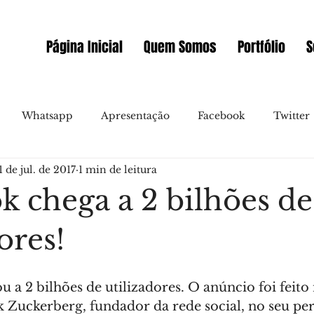
Página Inicial
Quem Somos
Portfólio
S
Whatsapp
Apresentação
Facebook
Twitter
1 de jul. de 2017
1 min de leitura
allo
Video
Novidades
Messenger
Instagr
k chega a 2 bilhões de
Gmail
Marketing Online
Sites
Prémios
ores!
Embaixador WIX Portugal
Videoconferencia
E-co
a 2 bilhões de utilizadores. O anúncio foi feito 
k Zuckerberg, fundador da rede social, no seu perf