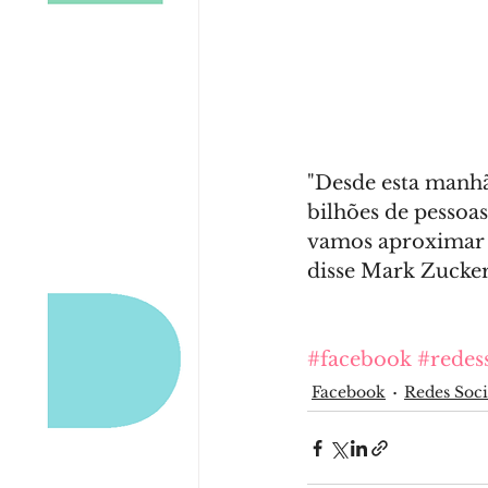
"Desde esta manhã
bilhões de pessoa
vamos aproximar m
disse Mark Zucke
#facebook
#redes
Facebook
Redes Soci