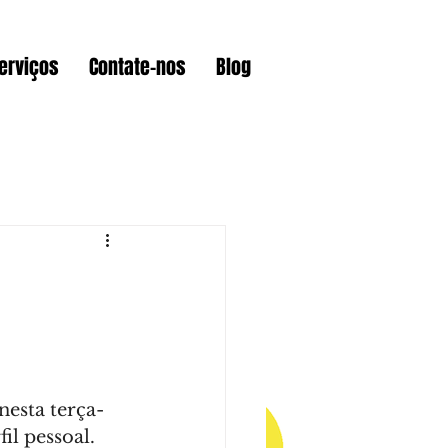
erviços
Contate-nos
Blog
am
Curiosidades
Wix
Videos
mmerce
Lojas Online
nesta terça-
il pessoal. 