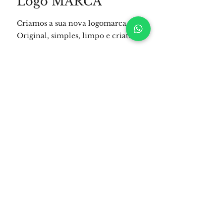
Logo MARCA
Criamos a sua nova logomarca.
Original, simples, limpo e criativo.
Design Mobile
os nossos sites dispõem de uma
versão mobile, dedicada ao maior
volume de trafego.
Branding
Criamos a sua marca e a identidade
da sua empresa.