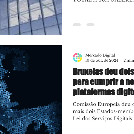
ine
SEO
Marketing
Waze
Mercado Digital
10 de out. de 2024
2 min
Bruxelas deu dois
para cumprir a no
plataformas digit
Europeia
Comissão Europeia deu d
mais dois Estados-memb
Lei dos Serviços Digitais 