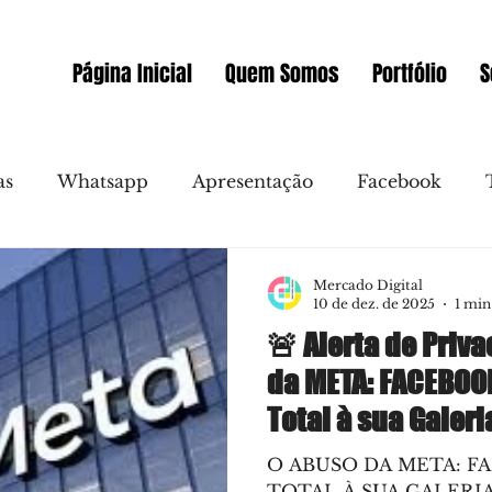
Página Inicial
Quem Somos
Portfólio
S
as
Whatsapp
Apresentação
Facebook
allo
Video
Novidades
Messenger
Mercado Digital
10 de dez. de 2025
1 min
🚨 Alerta de Priv
as
Redes Sociais
Gmail
Marketing Online
da META: FACEBOO
Total à sua Galeri
Sociais
Clientes
Embaixador WIX Portugal
O ABUSO DA META: F
TOTAL À SUA GALERIA