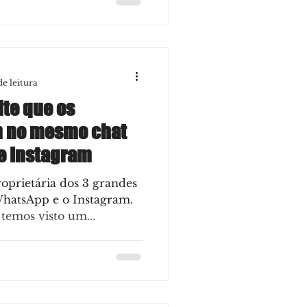
de leitura
ite que os
em no mesmo chat
e Instagram
oprietária dos 3 grandes
WhatsApp e o Instagram.
temos visto um...