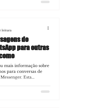
e leitura
nsagens do
sApp para outras
 como
ou mais informação sobre
nos para conversas de
Messenger. Esta...