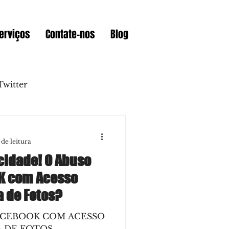
erviços
Contate-nos
Blog
Twitter
Instagram
 de leitura
acidade! O Abuso
Sites
Prémios
K com Acesso
a de Fotos?
Videoconferencia
ACEBOOK COM ACESSO
 DE FOTOS...