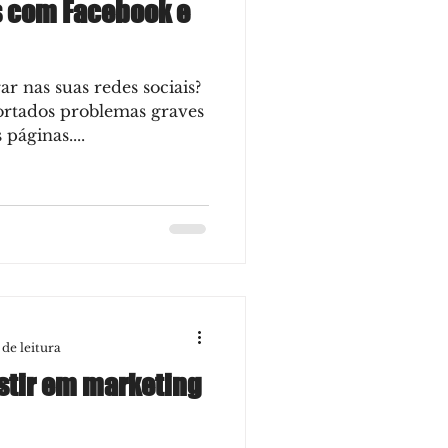
 com Facebook e
ar nas suas redes sociais?
ortados problemas graves
 páginas....
 de leitura
stir em marketing