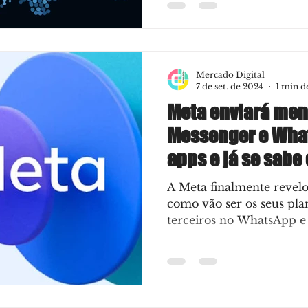
Mercado Digital
7 de set. de 2024
1 min d
Meta enviará me
Messenger e What
apps e já se sabe
A Meta finalmente revel
como vão ser os seus pla
terceiros no WhatsApp e 