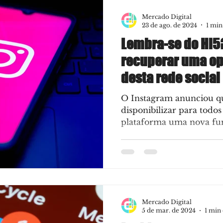
Mercado Digital
23 de ago. de 2024
1 min
Lembra-se do Hi5
recuperar uma op
desta rede social
O Instagram anunciou qu
disponibilizar para todos
plataforma uma nova fun
permitirá...
Mercado Digital
5 de mar. de 2024
1 min 