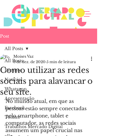
Post
All Posts
Moises Vaz
All Posts
8 de dez. de 2020
5 min de leitura
Como utilizar as redes
Eventos
sociais para alavancar o
Noticias
Whatsapp
seu site.
Apresentação
No mundo atual, em que as 
Facebook
pessoas estão sempre conectadas 
pelo smartphone, tablet e 
Twitter
computador, as redes sociais 
Trabalhos Mercado Digital
assumem um papel crucial nas 