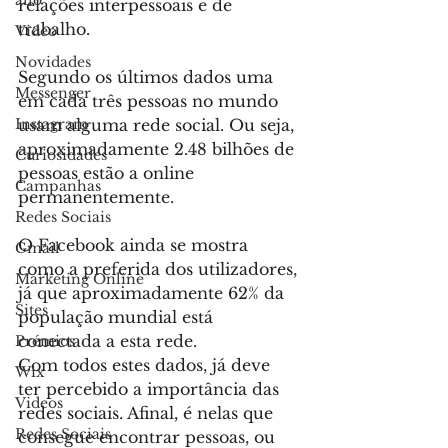
allo
relações interpessoais e de 
trabalho.
Video
Novidades
Segundo os últimos dados uma 
Messenger
em cada três pessoas no mundo 
Instagram
usam alguma rede social. Ou seja, 
aproximadamente 2.48 bilhões de 
Curiosidades
pessoas estão a online 
Campanhas
permanentemente.
Redes Sociais
O Facebook ainda se mostra 
Gmail
como a preferida dos utilizadores, 
Marketing Online
já que aproximadamente 62% da 
Sites
população mundial está 
conectada a esta rede.
Prémios
Com todos estes dados, já deve 
Wix
ter percebido a importância das 
Videos
redes sociais. Afinal, é nelas que 
Redes Sociais
consegue encontrar pessoas, ou 