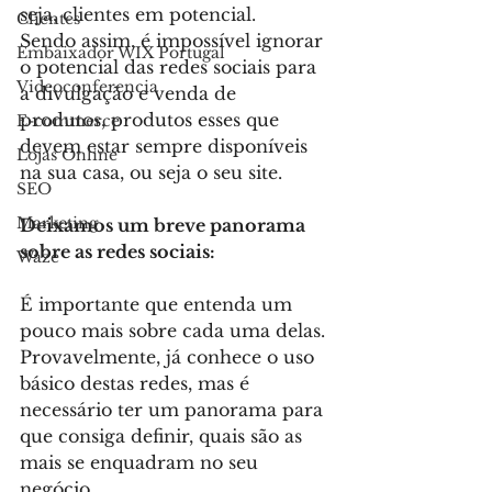
seja, clientes em potencial.
Clientes
Sendo assim, é impossível ignorar 
Embaixador WIX Portugal
o potencial das redes sociais para 
Videoconferencia
a divulgação e venda de 
produtos, produtos esses que 
E-commerce
devem estar sempre disponíveis 
Lojas Online
na sua casa, ou seja o seu site.
SEO
Marketing
Deixamos um breve panorama 
sobre as redes sociais:
Waze
É importante que entenda um 
pouco mais sobre cada uma delas. 
Provavelmente, já conhece o uso 
básico destas redes, mas é 
necessário ter um panorama para 
que consiga definir, quais são as 
mais se enquadram no seu 
negócio.