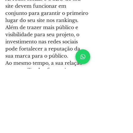
site devem funcionar em 
conjunto para garantir o primeiro 
lugar do seu site nos rankings. 
Além de trazer mais público e 
visibilidade para seu projeto, o 
investimento nas redes sociais 
pode fortalecer a reputação da 
sua marca para o público.
Ao mesmo tempo, a sua relação 
com o utilizador fica mais 
próxima e você aprende detalhes 
importantes sobre a experiência 
que ele vive até chegar ao seu 
conteúdo.
Existem diferentes tipos de redes 
sociais que podem identificar-se 
melhor com o seu público e 
também com o seu negócio. No 