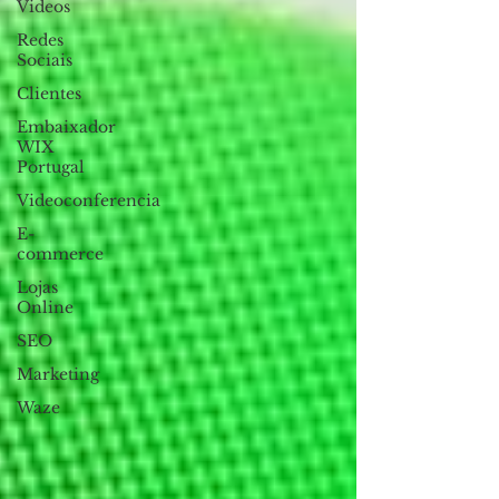
Videos
Redes
Sociais
Clientes
Embaixador
WIX
Portugal
Videoconferencia
E-
commerce
Lojas
Online
SEO
Marketing
Waze