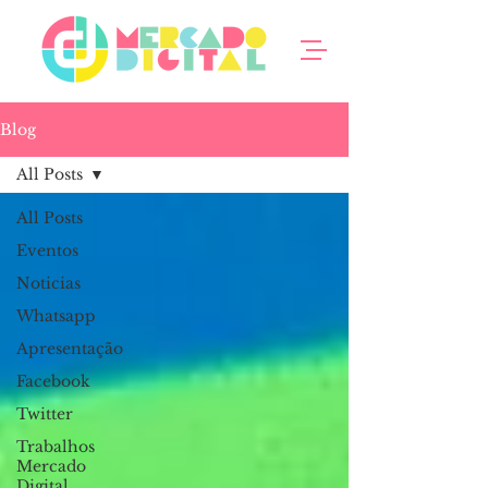
Blog
All Posts
All Posts
Eventos
Noticias
Whatsapp
Apresentação
Facebook
Twitter
Trabalhos
Mercado
Digital