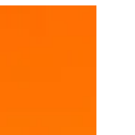
desenvolvimento. O WhatsApp
prepara-se para uma das maiores
transformações da sua história. De
acordo com o site WABetaInfo, o
mensageiro vai permitir que os
utilizadores utilizem o mesmo nome
de utilizador do Instagram e do
Facebook, promovendo uma
integração ainda maior no ecossistema
da Meta. A novidade foi identificada na
versão de testes 2.25