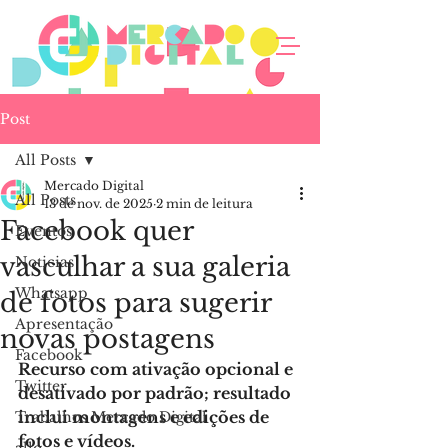
Post
All Posts
Mercado Digital
All Posts
13 de nov. de 2025
2 min de leitura
Facebook quer
Eventos
vasculhar a sua galeria
Noticias
Whatsapp
de fotos para sugerir
Apresentação
novas postagens
Facebook
Recurso com ativação opcional e 
Twitter
desativado por padrão; resultado 
inclui montagens e edições de 
Trabalhos Mercado Digital
fotos e vídeos.