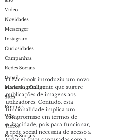
allo
Video
Novidades
Messenger
Instagram
Curiosidades
Campanhas
Redes Sociais
Gmail
O Facebook introduziu um novo 
recurso inteligente que sugere 
Marketing Online
publicações de imagens aos 
Sites
utilizadores. Contudo, esta 
Prémios
funcionalidade implica um 
Wix
compromisso em termos de 
privacidade, pois para funcionar, 
Videos
a rede social necessita de acesso a 
Redes Sociais
todas as fotos capturadas com a 