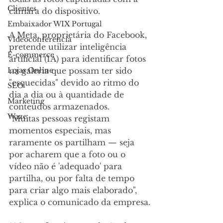
Clientes
câmara do dispositivo.
Embaixador WIX Portugal
A Meta, proprietária do Facebook, 
Videoconferencia
pretende utilizar inteligência 
E-commerce
artificial (IA) para identificar fotos 
Lojas Online
na galeria que possam ter sido 
"esquecidas" devido ao ritmo do 
SEO
dia a dia ou à quantidade de 
Marketing
conteúdos armazenados.  
Waze
"Muitas pessoas registam 
momentos especiais, mas 
raramente os partilham — seja 
por acharem que a foto ou o 
vídeo não é 'adequado' para 
partilha, ou por falta de tempo 
para criar algo mais elaborado", 
explica o comunicado da empresa.