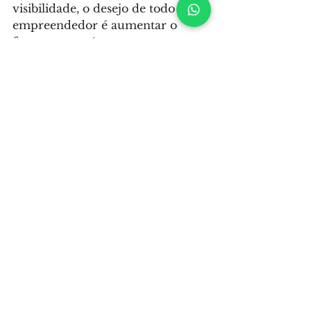
visibilidade, o desejo de todo o 
empreendedor é aumentar o 
faturamento. Ao contratar uma 
agência de marketing digital, que 
é focada em acelerar as suas 
vendas, a Gestão de Redes Sociais 
virá como peça fundamental em 
uma estratégia de marketing 
digital, que engloba diversos 
serviços, capazes de fazer o seu 
negócio vender mais 
efetivamente. Pense nisso!
#redessociais
#facebook
#agenciademarketing
Marketing Online
Redes Sociais