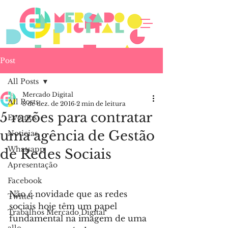
Post
All Posts
Mercado Digital
All Posts
8 de dez. de 2016
2 min de leitura
5 razões para contratar
Eventos
uma agência de Gestão
Noticias
Whatsapp
de Redes Sociais
Apresentação
Facebook
Não é novidade que as redes 
Twitter
sociais hoje têm um papel 
Trabalhos Mercado Digital
fundamental na imagem de uma 