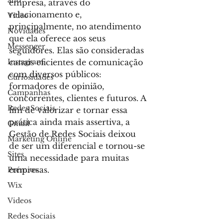
allo
empresa, através do 
relacionamento e, 
Video
principalmente, no atendimento 
Novidades
que ela oferece aos seus 
Messenger
seguidores. Elas são consideradas 
Instagram
canais eficientes de comunicação 
com diversos públicos: 
Curiosidades
formadores de opinião, 
Campanhas
concorrentes, clientes e futuros. A 
Redes Sociais
fim de valorizar e tornar essa 
prática ainda mais assertiva, a 
Gmail
Gestão de Redes Sociais deixou 
Marketing Online
de ser um diferencial e tornou-se 
Sites
uma necessidade para muitas 
empresas.
Prémios
Wix
Videos
Redes Sociais