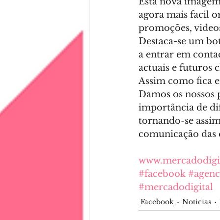
Esta nova imagem e
agora mais facil o
promoções, videos
Destaca-se um botã
a entrar em contac
actuais e futuros c
Assim como fica e
Damos os nossos p
importância de dif
tornando-se assim
comunicação das 
www.mercadodigit
#facebook
#agenc
#mercadodigital
Facebook
Noticias