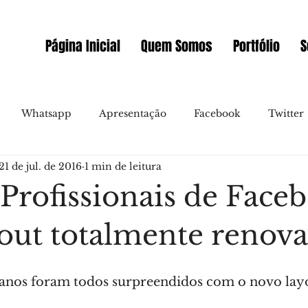
Página Inicial
Quem Somos
Portfólio
S
Whatsapp
Apresentação
Facebook
Twitter
21 de jul. de 2016
1 min de leitura
allo
Video
Novidades
Messenger
Instagr
 Profissionais de Face
Gmail
Marketing Online
Sites
Prémios
out totalmente renova
Embaixador WIX Portugal
Videoconferencia
E-co
anos foram todos surpreendidos com o novo layo