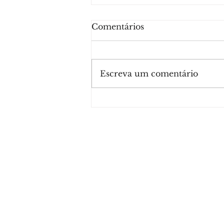
Comentários
Escreva um comentário
Meta lança novo selo de
verificação do Facebook.
É grátis e só precisa de
um vídeo