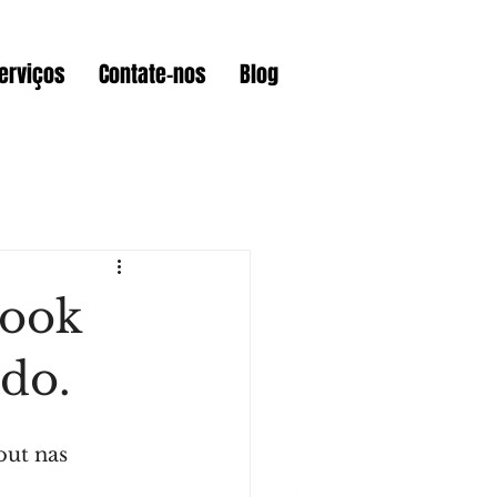
erviços
Contate-nos
Blog
am
Curiosidades
book
Wix
Videos
do.
mmerce
Lojas Online
ut nas 