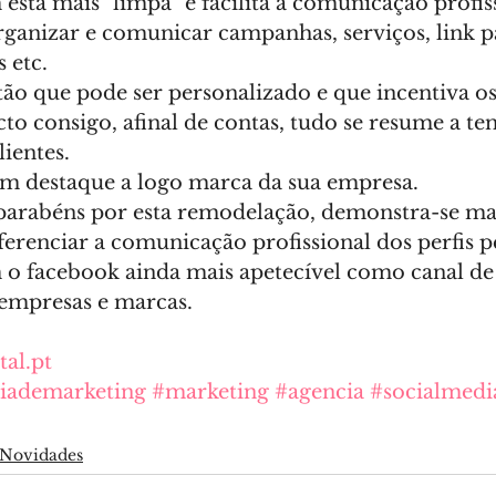
stá mais "limpa" e facilita a comunicação profiss
rganizar e comunicar campanhas, serviços, link par
 etc.
o que pode ser personalizado e que incentiva os 
to consigo, afinal de contas, tudo se resume a ten
lientes.
m destaque a logo marca da sua empresa.
arabéns por esta remodelação, demonstra-se mai
erenciar a comunicação profissional dos perfis pe
 o facebook ainda mais apetecível como canal de
empresas e marcas.
al.pt
iademarketing
#marketing
#agencia
#socialmedi
Novidades