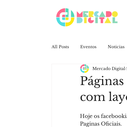
All Posts
Eventos
Noticias
Mercado Digital
Trabalhos Mercado Digital
Páginas
Campanhas
Redes Sociais
com lay
Redes Sociais
Clientes
Hoje os facebooki
Paginas Oficiais.