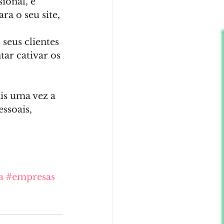
ional, é 
a o seu site, 
seus clientes 
tar cativar os 
s uma vez a 
ssoais, 
 
a
#empresas