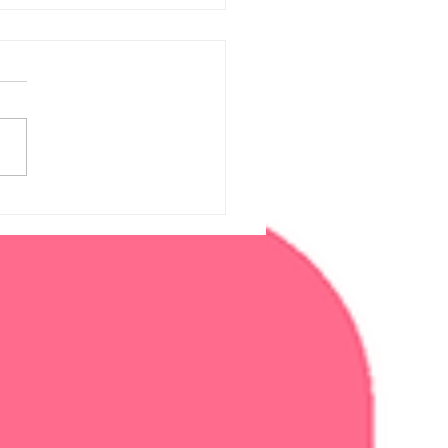
lerta de Privacidade!
buso da META:
EBOOK com Acesso
l à sua Galeria de
s?