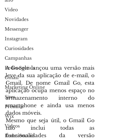
allo
Video
Novidades
Messenger
Instagram
Curiosidades
Campanhas
A Google lançou uma versão mais 
Redes Sociais
leve da sua aplicação de e-mail, o 
Gmail
Gmail. De nome Gmail Go, esta 
Marketing Online
aplicação ocupa menos espaço no 
Sites
armazenamento interno do 
smartphone e ainda usa menos 
Prémios
dados móveis.
Wix
Mesmo que seja útil, o Gmail Go 
Videos
não inclui todas as 
funcionalidades da versão 
Redes Sociais