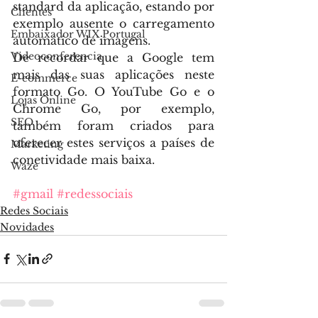
standard da aplicação, estando por 
Clientes
exemplo ausente o carregamento 
Embaixador WIX Portugal
automático de imagens. 
Videoconferencia
De recordar que a Google tem 
mais das suas aplicações neste 
E-commerce
formato Go. O YouTube Go e o 
Lojas Online
Chrome Go, por exemplo, 
SEO
também foram criados para 
oferecer estes serviços a países de 
Marketing
conetividade mais baixa.
Waze
#gmail
#redessociais
Redes Sociais
Novidades