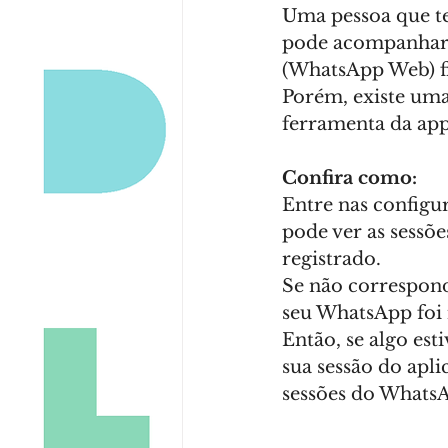
Uma pessoa que te
SEO
Marketing
Waze
pode acompanhar 
(WhatsApp Web) fi
Porém, existe uma
ferramenta da app
Confira como:
Entre nas configu
pode ver as sessõ
registrado.
Se não correspond
seu WhatsApp foi 
Então, se algo est
sua sessão do apli
sessões do Whats