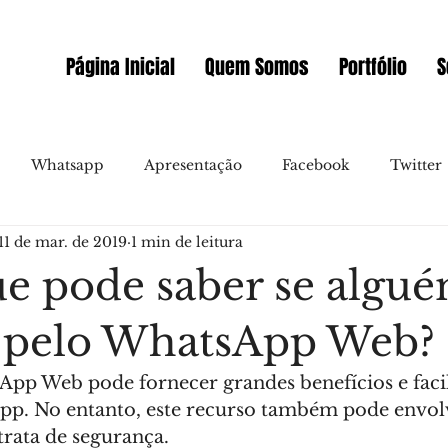
Página Inicial
Quem Somos
Portfólio
S
Whatsapp
Apresentação
Facebook
Twitter
11 de mar. de 2019
1 min de leitura
allo
Video
Novidades
Messenger
Instagr
ue pode saber se algu
Gmail
Marketing Online
Sites
Prémios
 pelo WhatsApp Web?
pp Web pode fornecer grandes benefícios e facil
Embaixador WIX Portugal
Videoconferencia
E-co
a app. No entanto, este recurso também pode envo
trata de segurança.