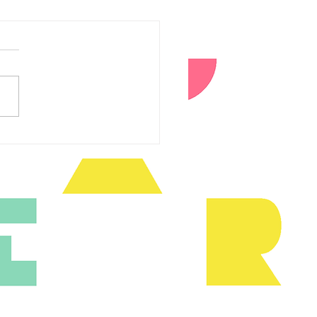
rtir de abril de 2026,
rviço independente
senger.com será
continuado.