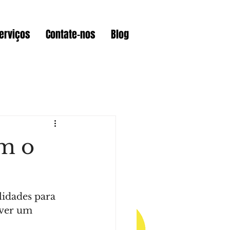
erviços
Contate-nos
Blog
am
Curiosidades
ém o
Wix
Videos
idades para 
mmerce
Lojas Online
lver um 