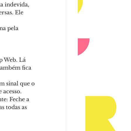
a indevida, 
sas. Ele 
na pela 
p Web. Lá 
também fica 
m sinal que o 
 acesso.
te: Feche a 
s todas as 