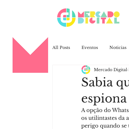
All Posts
Eventos
Noticias
Mercado Digital
Trabalhos Mercado Digital
Sabia q
Campanhas
Redes Sociais
espiona
A opção do WhatsA
Redes Sociais
Clientes
os utilintastes d
perigo quando se 