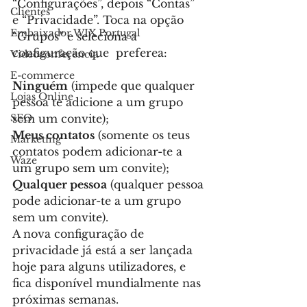
“Configurações”, depois “Contas” 
Clientes
e “Privacidade”. Toca na opção 
Embaixador WIX Portugal
“Grupos” e seleciona a 
configuração que  preferea:
Videoconferencia
E-commerce
Ninguém
 (impede que qualquer 
Lojas Online
pessoa te adicione a um grupo 
sem um convite);
SEO
Meus contatos
 (somente os teus 
Marketing
contatos podem adicionar-te a 
Waze
um grupo sem um convite);
Qualquer pessoa
 (qualquer pessoa 
pode adicionar-te a um grupo 
sem um convite).
A nova configuração de 
privacidade já está a ser lançada 
hoje para alguns utilizadores, e 
fica disponível mundialmente nas 
próximas semanas.