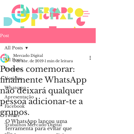
Post
All Posts
Mercado Digital
All Posts
3 de abr. de 2019
1 min de leitura
Podes comemorar:
Eventos
finalmente WhatsApp
Noticias
Whatsapp
não deixará qualquer
Apresentação
pessoa adicionar-te a
Facebook
grupos.
Twitter
O WhatsApp lançou uma 
Trabalhos Mercado Digital
ferramenta para evitar que 