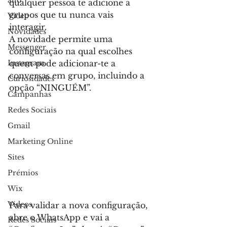
allo
qualquer pessoa te adicione a 
grupos que tu nunca vais 
Video
interagir.
Novidades
A novidade permite uma 
Messenger
configuração na qual escolhes 
Instagram
quem pode adicionar-te a 
conversas em grupo, incluindo a 
Curiosidades
opção “NINGUÉM”.
Campanhas
Redes Sociais
Gmail
Marketing Online
Sites
Prémios
Wix
Videos
Para validar a nova configuração, 
abre o WhatsApp e vai a 
Redes Sociais