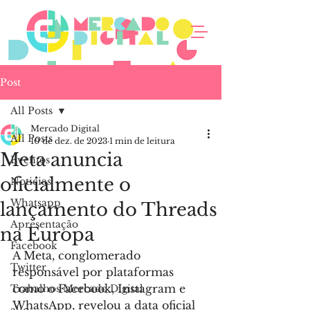
Post
All Posts
Mercado Digital
All Posts
10 de dez. de 2023
1 min de leitura
Meta anuncia
Eventos
oficialmente o
Noticias
Whatsapp
lançamento do Threads
Apresentação
na Europa
Facebook
A Meta, conglomerado 
Twitter
responsável por plataformas 
como o Facebook, Instagram e 
Trabalhos Mercado Digital
WhatsApp, revelou a data oficial 