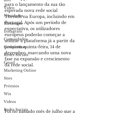
allo
para o lançamento da sua tão 
Video
esperada nova rede social 
Novidades
Threads na Europa, incluindo em 
Portugal. Após um período de 
Messenger
expectativa, os utilizadores 
Instagram
europeus poderão começar a 
Curiosidades
utilizar a plataforma já a partir da 
próxima quinta-feira, 14 de 
Campanhas
dezembro, marcando uma nova 
Redes Sociais
fase na expansão e crescimento 
Gmail
da rede social.
Marketing Online
Sites
Prémios
Wix
Videos
Redes Sociais
Foi no passado mês de julho que a 