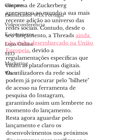
empresa de Zuckerberg 
Clientes
apresentou ao mundo a sua mais 
Embaixador WIX Portugal
recente adição ao universo das 
Videoconferencia
redes sociais. Contudo, desde o 
E-commerce
seu lançamento, a Threads 
ainda 
não tinha desembarcado na União 
Lojas Online
Europeia
, devido a 
SEO
regulamentações específicas que 
Marketing
visam as plataformas digitais.
Os utilizadores da rede social 
Waze
podem já procurar pelo "bilhete" 
de acesso na ferramenta de 
pesquisa do Instagram, 
garantindo assim um lembrete no 
momento do lançamento.
Resta agora aguardar pelo 
lançamento e claro os 
desenvolvimentos nos próximos 