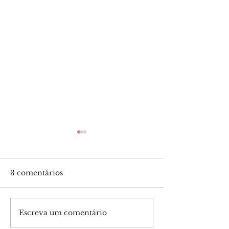
3 comentários
Escreva um comentário
WhatsApp lança nova
🚨 Alerta de
funcionalidade para
Privacidade! 