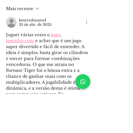
gerir duas contas no
da META: F
Mais recente
mesmo dispositivo
com Acesso Tot
Galeria de Fot
kmetzshaunod
25 de abr. de 2025
Joguei várias vezes o 
jogo-
tigrinho.com
 e achei que é um jogo 
super divertido e fácil de entender. A 
ideia é simples: basta girar os cilindros 
e torcer para formar combinações 
vencedoras. O que me atraiu no 
Fortune Tiger foi o bônus extra e a 
chance de ganhar mais com os 
multiplicadores. A jogabilidade é bem 
dinâmica, e a versão demo é ótima 
para testar sem arriscar. Eu 
recomendaria para quem busca um 
jogo de cassino casual, mas sempre 
com moderação,…
Mostrar mais