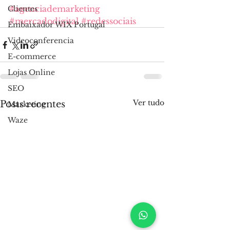
#agenciademarketing
Clientes
#mercadodigital
#redessociais
Embaixador WIX Portugal
Videoconferencia
E-commerce
Lojas Online
SEO
Ver tudo
Posts recentes
Marketing
Waze