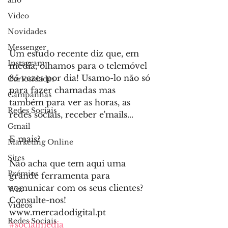
allo
Video
Novidades
Messenger
Um estudo recente diz que, em 
Instagram
média, olhamos para o telemóvel 
85 vezes por dia! Usamo-lo não só 
Curiosidades
para fazer chamadas mas 
Campanhas
também para ver as horas, as 
Redes Sociais
redes sociais, receber e'mails...
Gmail
E mais? 
Marketing Online
Sites
Não acha que tem aqui uma 
Prémios
grande ferramenta para 
comunicar com os seus clientes? 
Wix
Consulte-nos! 
Videos
www.mercadodigital.pt
Redes Sociais
#socialmedia