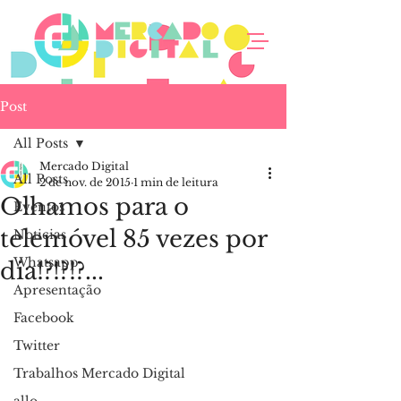
Post
All Posts
Mercado Digital
All Posts
2 de nov. de 2015
1 min de leitura
Olhamos para o
Eventos
telemóvel 85 vezes por
Noticias
Whatsapp
dia!?!?!?...
Apresentação
Facebook
Twitter
Trabalhos Mercado Digital